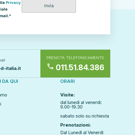
lla
Privacy
iale
mail.*
PRENOTA TELEFONICAMENTE
ail
call
011.51.84.386
-italia.it
I DA QUI
ORARI
iamo
Visite:
dal lunedi al venerdi:
i
9.00-19.30
sabato solo su richiesta
Prenotazioni:
Dal Lunedì al Venerdì