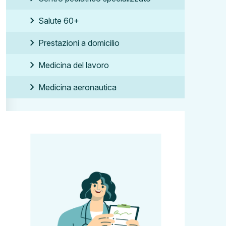
chevron_right
Salute 60+
chevron_right
Prestazioni a domicilio
chevron_right
Medicina del lavoro
chevron_right
Medicina aeronautica