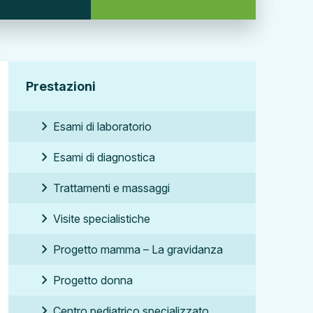
Prestazioni
chevron_right
Esami di laboratorio
chevron_right
Esami di diagnostica
chevron_right
Trattamenti e massaggi
chevron_right
Visite specialistiche
chevron_right
Progetto mamma –
La gravidanza
chevron_right
Progetto donna
chevron_right
Centro pediatrico specializzato