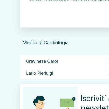
Medici di Cardiologia
chevr
Gravinese Carol
chevr
Lario Pierluigi
Iscriviti 
newslet