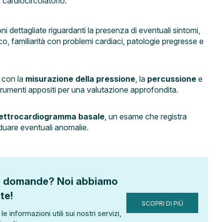
 cardiocircolatorio:
i dettagliate riguardanti la presenza di eventuali sintomi,
co, familiarità con problemi cardiaci, patologie pregresse e
 con la
misurazione della pressione
, la
percussione
e
trumenti appositi per una valutazione approfondita.
lettrocardiogramma basale
, un esame che registra
ividuare eventuali anomalie.
le domande? Noi abbiamo
te!
SCOPRI DI PIÙ
le informazioni utili sui nostri servizi,