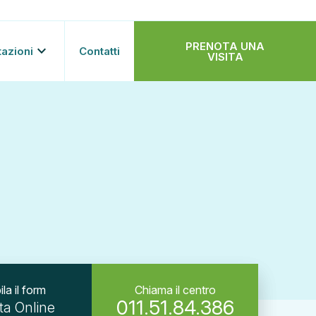
PRENOTA UNA
keyboard_arrow_down
tazioni
Contatti
VISITA
la il form
Chiama il centro
011.51.84.386
ta Online