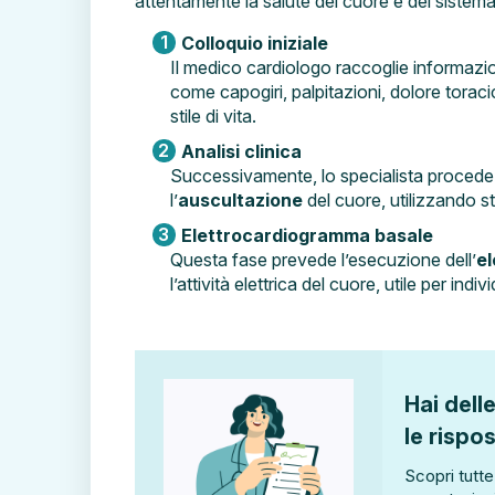
attentamente la salute del cuore e del sistema
Colloquio iniziale
Il medico cardiologo raccoglie informazion
come capogiri, palpitazioni, dolore toraci
stile di vita.
Analisi clinica
Successivamente, lo specialista procede
l’
auscultazione
del cuore, utilizzando s
Elettrocardiogramma basale
Questa fase prevede l’esecuzione dell’
e
l’attività elettrica del cuore, utile per ind
Hai del
le rispos
Scopri tutte 