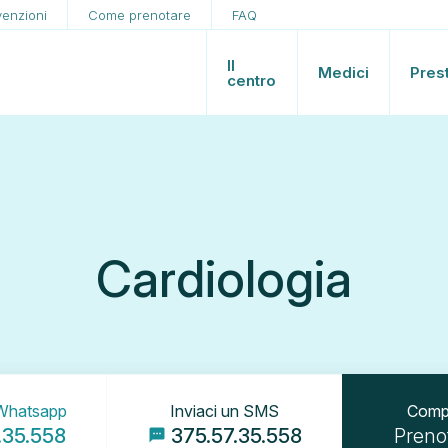
enzioni
Come prenotare
FAQ
Il
Medici
Pres
centro
Cardiologia
Compi
 Whatsapp
Inviaci un SMS
Preno
.35.558
375.57.35.558
sms