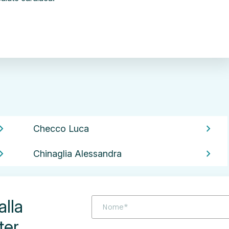
on_right
chevron_right
Checco Luca
on_right
chevron_right
Chinaglia Alessandra
alla
ter