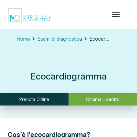
menu
chevron_right
chevron_right
Home
Esami di diagnostica
Ecocardiogramma
Ecocardiogramma
Prenota Online
Chiama il centro
Cos’è l’ecocardiogramma?