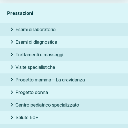
Prestazioni
chevron_right
Esami di laboratorio
chevron_right
Esami di diagnostica
chevron_right
Trattamenti e massaggi
chevron_right
Visite specialistiche
chevron_right
Progetto mamma –
La gravidanza
chevron_right
Progetto donna
chevron_right
Centro pediatrico specializzato
chevron_right
Salute 60+