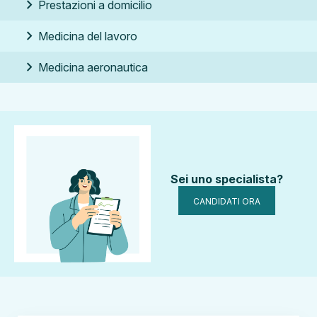
chevron_right
Prestazioni a domicilio
chevron_right
Medicina del lavoro
chevron_right
Medicina aeronautica
Sei uno specialista?
CANDIDATI ORA