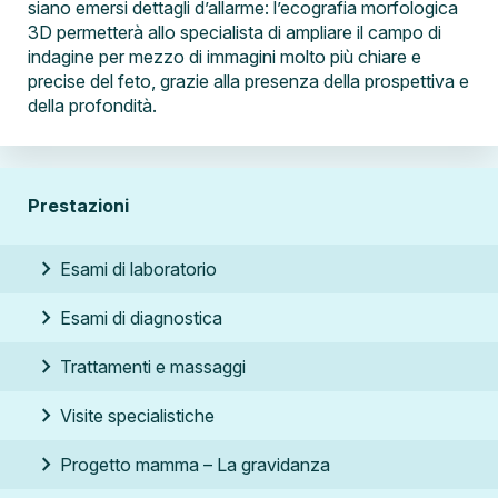
siano emersi dettagli d’allarme: l’ecografia morfologica
3D permetterà allo specialista di ampliare il campo di
indagine per mezzo di immagini molto più chiare e
precise del feto, grazie alla presenza della prospettiva e
della profondità.
Prestazioni
chevron_right
Esami di laboratorio
chevron_right
Esami di diagnostica
chevron_right
Trattamenti e massaggi
chevron_right
Visite specialistiche
chevron_right
Progetto mamma –
La gravidanza