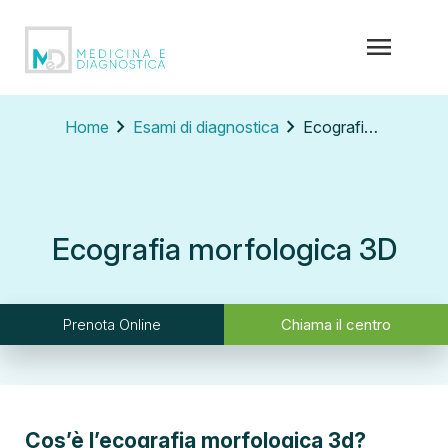
menu
chevron_right
chevron_right
Home
Esami di diagnostica
Ecografia morfologica 3D
Ecografia morfologica 3D
Prenota Online
Chiama il centro
Cos’è l’ecografia morfologica 3d?