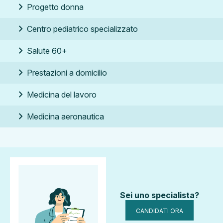
chevron_right
Progetto donna
chevron_right
Centro pediatrico specializzato
chevron_right
Salute 60+
chevron_right
Prestazioni a domicilio
chevron_right
Medicina del lavoro
chevron_right
Medicina aeronautica
Sei uno specialista?
CANDIDATI ORA