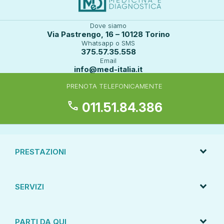
Dove siamo
Via Pastrengo, 16 – 10128 Torino
Whatsapp o SMS
375.57.35.558
Email
info@med-italia.it
PRENOTA TELEFONICAMENTE
call
011.51.84.386
PRESTAZIONI
SERVIZI
PARTI DA QUI