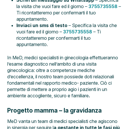
Scrivi un messaggio su Whatsapp
– Specifica
la visita che vuoi fare ed il giorno –
3755735558
–
Ti ricontatteremo per confermarti il tuo
appuntamento.
Inviaci un sms di testo
– Specifica la visita che
vuoi fare ed il giorno –
3755735558
– Ti
ricontatteremo per confermarti il tuo
appuntamento.
In MeD, medici specialisti in ginecologia effettueranno
l’esame diagnostico nell’ambito di una visita
ginecologica: oltre a competenze mediche
d’eccellenza, il nostro team possiede doti relazionali
fondamentali nel rapporto medico- paziente. Ciò ci
permette di mettere a proprio agio i pazienti in un
ambiente accogliente, sicuro e familiare
.
Progetto mamma – la gravidanza
MeD vanta un team di medici specialisti che agiscono
in sinergia per seguire l
a gestante in tutte le fasi più