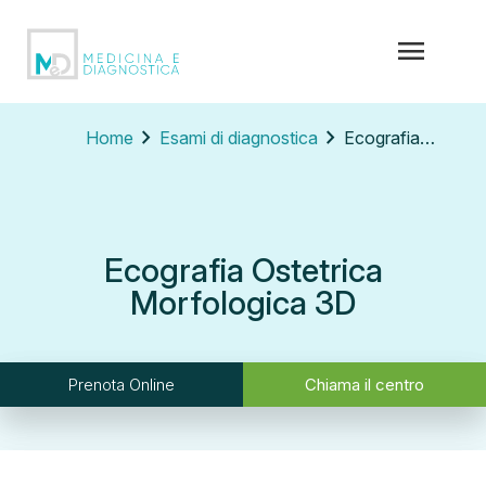
menu
chevron_right
chevron_right
Home
Esami di diagnostica
Ecografia Ostetrica Morfologica 3D
Ecografia Ostetrica
Morfologica 3D
Prenota Online
Chiama il centro