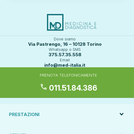
Dove siamo
Via Pastrengo, 16 – 10128 Torino
Whatsapp o SMS
375.57.35.558
Email
info@med-italia.it
PRENOTA TELEFONICAMENTE
call
011.51.84.386
PRESTAZIONI