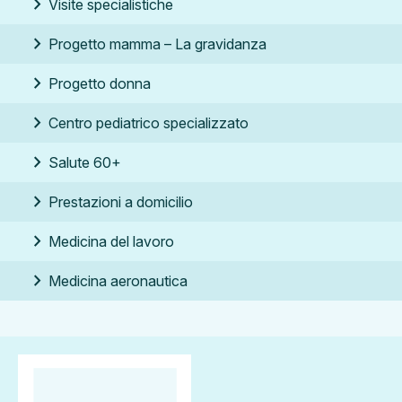
chevron_right
Visite specialistiche
chevron_right
Progetto mamma –
La gravidanza
chevron_right
Progetto donna
chevron_right
Centro pediatrico specializzato
chevron_right
Salute 60+
chevron_right
Prestazioni a domicilio
chevron_right
Medicina del lavoro
chevron_right
Medicina aeronautica