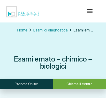
menu
chevron_right
chevron_right
Home
Esami di diagnostica
Esami emato – chimico – biologici
Esami emato – chimico –
biologici
Prenota Online
Chiama il centro