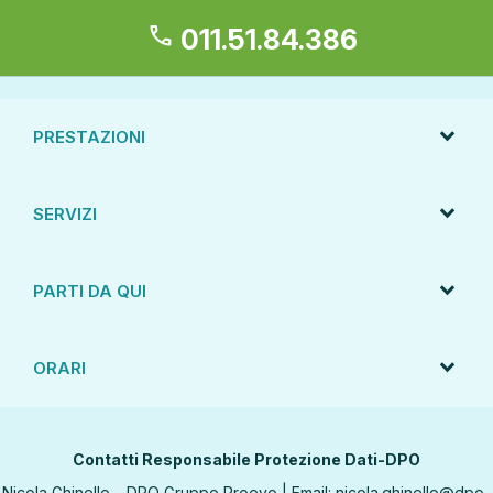
call
011.51.84.386
PRESTAZIONI
SERVIZI
PARTI DA QUI
ORARI
Contatti Responsabile Protezione Dati-DPO
Nicola Ghinello – DPO Gruppo Proevo | Email:
nicola.ghinello@dpo-