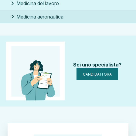
chevron_right
Medicina del lavoro
chevron_right
Medicina aeronautica
Sei uno specialista?
CANDIDATI ORA