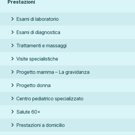
Prestazioni
chevron_right
Esami di laboratorio
chevron_right
Esami di diagnostica
chevron_right
Trattamenti e massaggi
chevron_right
Visite specialistiche
chevron_right
Progetto mamma –
La gravidanza
chevron_right
Progetto donna
chevron_right
Centro pediatrico specializzato
chevron_right
Salute 60+
chevron_right
Prestazioni a domicilio