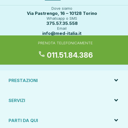
Dove siamo
Via Pastrengo, 16 – 10128 Torino
Whatsapp o SMS
375.57.35.558
Email
info@med-italia.it
PRENOTA TELEFONICAMENTE
call
011.51.84.386
PRESTAZIONI
SERVIZI
PARTI DA QUI