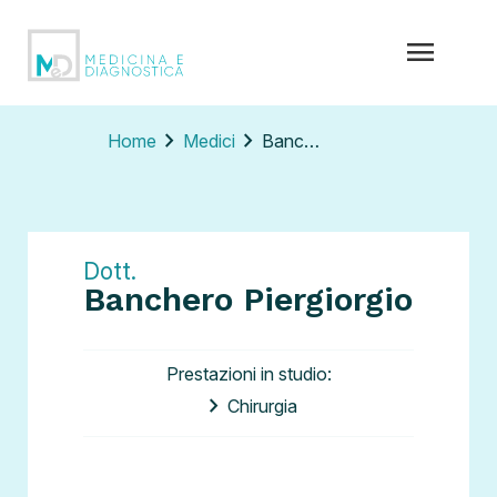
menu
chevron_right
chevron_right
Home
Medici
Banchero Piergiorgio
Dott.
Banchero Piergiorgio
Prestazioni in studio:
Chirurgia