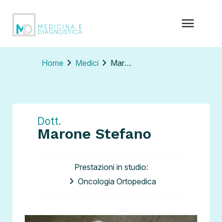
menu
chevron_right
chevron_right
Home
Medici
Marone Stefano
Dott.
Marone Stefano
Prestazioni in studio:
Oncologia Ortopedica