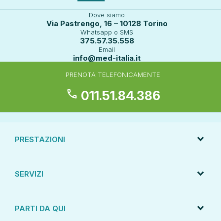
Dove siamo
Via Pastrengo, 16 – 10128 Torino
Whatsapp o SMS
375.57.35.558
Email
info@med-italia.it
PRENOTA TELEFONICAMENTE
call
011.51.84.386
PRESTAZIONI
SERVIZI
PARTI DA QUI