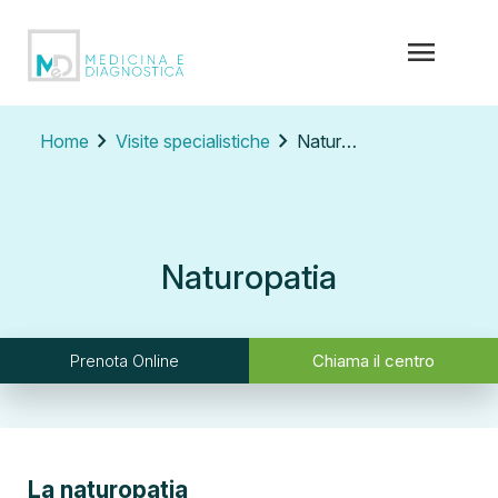
menu
chevron_right
chevron_right
Home
Visite specialistiche
Naturopatia
Naturopatia
Prenota Online
Chiama il centro
La naturopatia