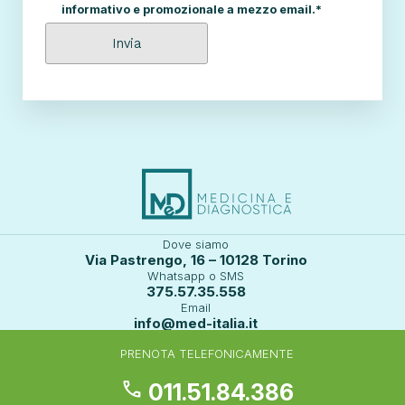
informativo e promozionale a mezzo email.*
Dove siamo
Via Pastrengo, 16 – 10128 Torino
Whatsapp o SMS
375.57.35.558
Email
info@med-italia.it
PRENOTA TELEFONICAMENTE
call
011.51.84.386