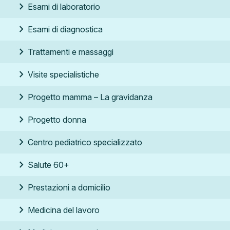
chevron_right
Esami di laboratorio
chevron_right
Esami di diagnostica
chevron_right
Trattamenti e massaggi
chevron_right
Visite specialistiche
chevron_right
Progetto mamma –
La gravidanza
chevron_right
Progetto donna
chevron_right
Centro pediatrico specializzato
chevron_right
Salute 60+
chevron_right
Prestazioni a domicilio
chevron_right
Medicina del lavoro