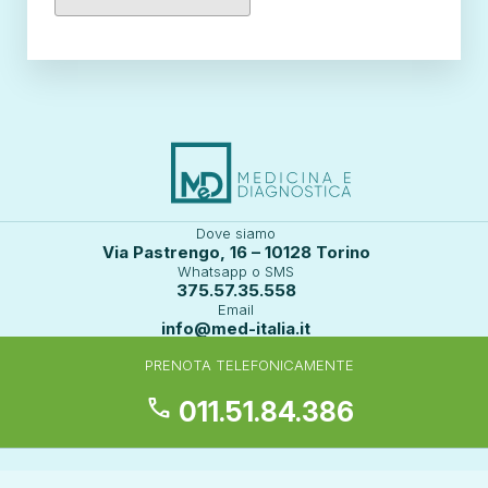
Dove siamo
Via Pastrengo, 16 – 10128 Torino
Whatsapp o SMS
375.57.35.558
Email
info@med-italia.it
PRENOTA TELEFONICAMENTE
call
011.51.84.386