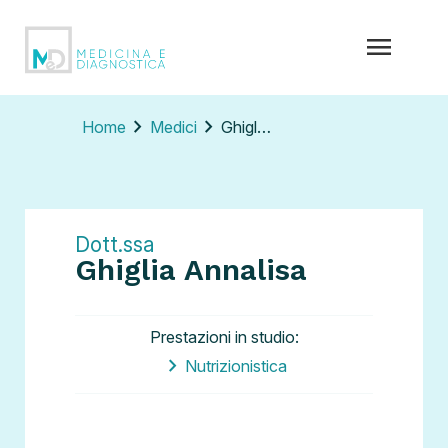
menu
chevron_right
chevron_right
Home
Medici
Ghiglia Annalisa
Dott.ssa
Ghiglia Annalisa
Prestazioni in studio:
Nutrizionistica